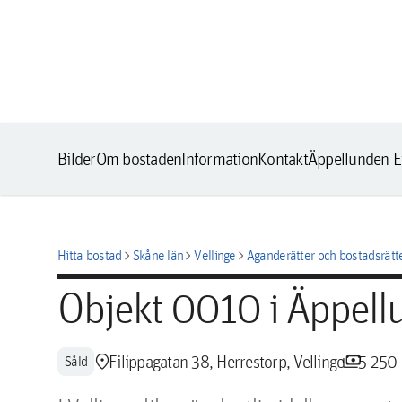
Bilder
Om bostaden
Information
Kontakt
Äppellunden E
chevron_right
chevron_right
chevron_right
Hitta bostad
Skåne län
Vellinge
Äganderätter och bostadsrätt
Objekt 0010 i Äppell
location_pin
payments
Filippagatan 38, Herrestorp, Vellinge
5 250
Såld