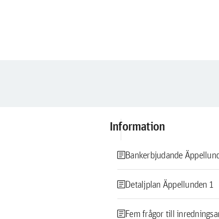
Information
article
Bankerbjudande Äppellun
article
Detaljplan Äppellunden 1
article
Fem frågor till inrednings