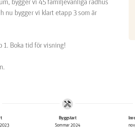
trum, bygger vi 45 familjevänliga radhus 
ch nu bygger vi klart etapp 3 som är 
 1. Boka tid för visning! 

handyman
rt
Byggstart
Inr
 2023
Sommar 2024
nov