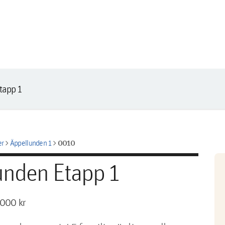
tapp 1
chevron_right
chevron_right
0010
er
Äppellunden 1
unden Etapp 1
 000 kr