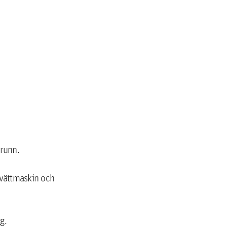
runn.
tvättmaskin och
g.