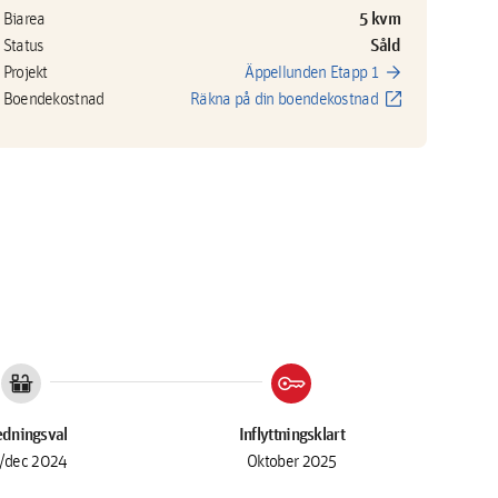
5 kvm
Biarea
Såld
Status
arrow_forward
Projekt
Äppellunden Etapp 1
open_in_new
Boendekostnad
Räkna på din boendekostnad
countertops
key
edningsval
Inflyttningsklart
/dec 2024
Oktober 2025