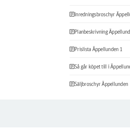
article
Inredningsbroschyr Äppel
article
Planbeskrivning Äppellun
article
Prislista Äppellunden 1
article
Så går köpet till i Äppellu
article
Säljbroschyr Äppellunden