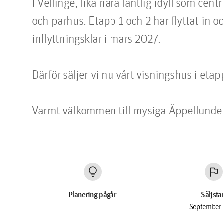
I Vellinge, lika nära lantlig idyll som cen
och parhus. Etapp 1 och 2 har flyttat in o
inflyttningsklar i mars 2027.

Därför säljer vi nu vårt visningshus i etapp
lightbulb
flag
Planering pågår
Säljsta
September