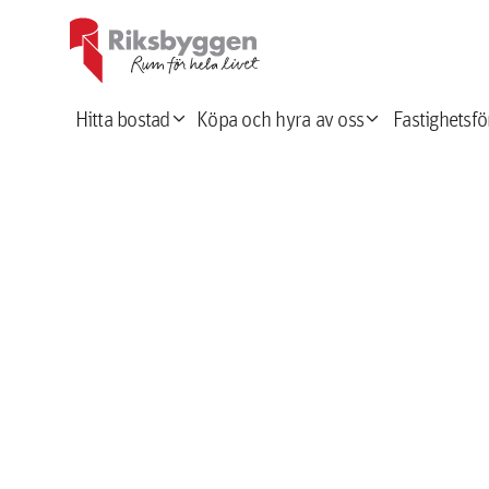
expand_more
expand_more
Hitta bostad
Köpa och hyra av oss
Fastighetsfö