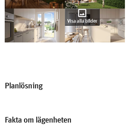
photo
Visa alla bilder
Planlösning
Fakta om lägenheten