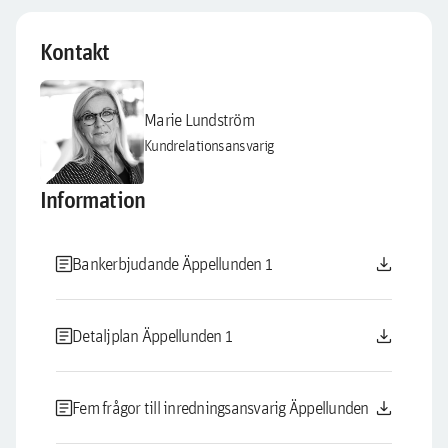
Kontakt
Marie Lundström
Kundrelationsansvarig
Information
article
download
Bankerbjudande Äppellunden 1
article
download
Detaljplan Äppellunden 1
article
download
Fem frågor till inredningsansvarig Äppellunden