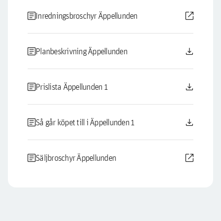
article
open_in_new
Inredningsbroschyr Äppellunden
article
download
Planbeskrivning Äppellunden
article
download
Prislista Äppellunden 1
article
download
Så går köpet till i Äppellunden 1
article
open_in_new
Säljbroschyr Äppellunden