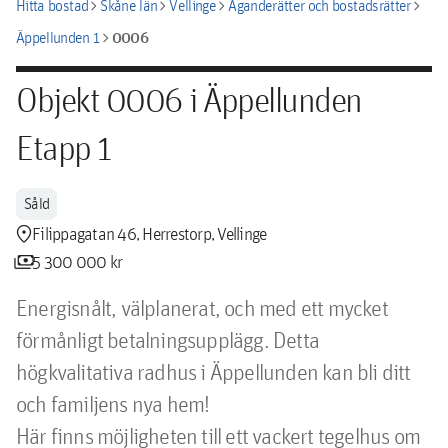
chevron_right
chevron_right
chevron_right
chevron_right
Hitta bostad
Skåne län
Vellinge
Äganderätter och bostadsrätter
chevron_right
0006
Äppellunden 1
Objekt 0006 i Äppellunden
Etapp 1
Såld
location_pin
Filippagatan 46, Herrestorp, Vellinge
payments
5 300 000 kr
Energisnålt, välplanerat, och med ett mycket 
förmånligt betalningsupplägg. Detta 
högkvalitativa radhus i Äppellunden kan bli ditt 
och familjens nya hem!

Här finns möjligheten till ett vackert tegelhus om 