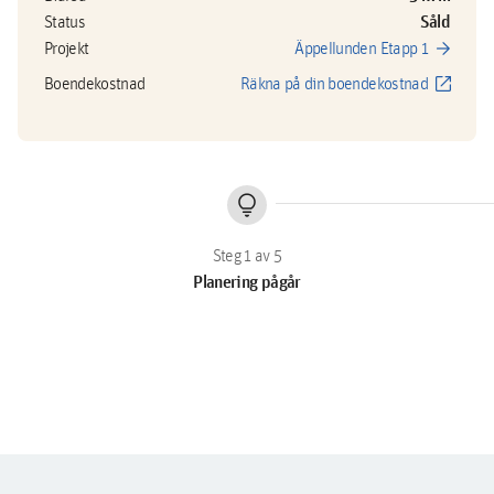
Såld
Status
arrow_forward
Projekt
Äppellunden Etapp 1
open_in_new
Boendekostnad
Räkna på din boendekostnad
lightbulb
Planering pågår