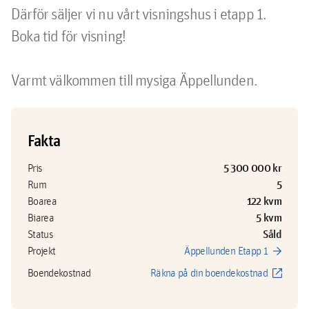
Därför säljer vi nu vårt visningshus i etapp 1. 
Boka tid för visning! 

Fakta
5 300 000 kr
Pris
5
Rum
122 kvm
Boarea
5 kvm
Biarea
Såld
Status
arrow_forward
Projekt
Äppellunden Etapp 1
open_in_new
Boendekostnad
Räkna på din boendekostnad