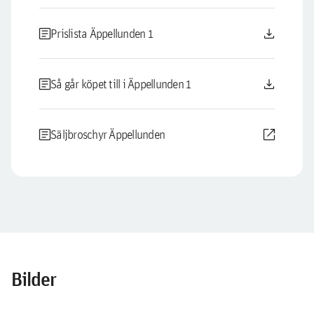
article
download
Prislista Äppellunden 1
article
download
Så går köpet till i Äppellunden 1
article
open_in_new
Säljbroschyr Äppellunden
Bilder