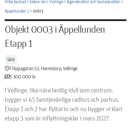
chevron_right
chevron_right
chevron_right
chevron_right
Hitta bostad
Skåne län
Vellinge
Äganderätter och bostadsrätter
chevron_right
0003
Äppellunden 1
Objekt 0003 i Äppellunden
Etapp 1
Såld
location_pin
Filippagatan 52, Herrestorp, Vellinge
payments
5 300 000 kr
I Vellinge, lika nära lantlig idyll som centrum, 
bygger vi 45 familjevänliga radhus och parhus. 
Etapp 1 och 2 har flyttat in och nu bygger vi klart 
etapp 3 som är inflyttningsklar i mars 2027.
