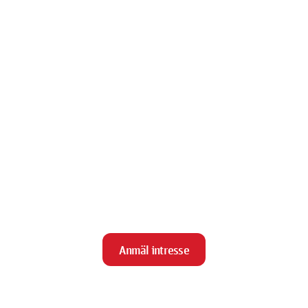
Anmäl intresse
close
Stäng