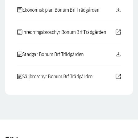
article
download
Ekonomisk plan Bonum Brf Trädgården
article
open_in_new
Inredningsbroschyr Bonum Brf Trädgården
article
download
Stadgar Bonum Brf Trädgården
article
open_in_new
Säljbroschyr Bonum Brf Trädgården