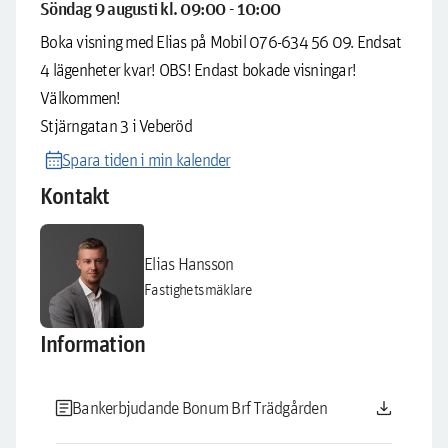
Söndag 9 augusti kl. 09:00 - 10:00
Boka visning med Elias på Mobil 076-634 56 09. Endsat
4 lägenheter kvar! OBS! Endast bokade visningar!
Välkommen!
Stjärngatan 3 i Veberöd
calendar_month
Spara tiden i min kalender
Kontakt
Elias Hansson
Fastighetsmäklare
Information
article
download
Bankerbjudande Bonum Brf Trädgården