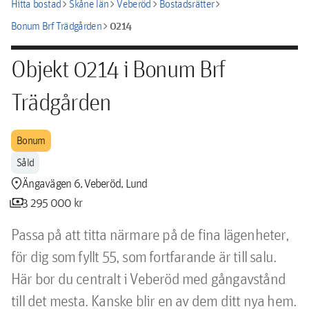
chevron_right
chevron_right
chevron_right
chevron_right
Hitta bostad
Skåne län
Veberöd
Bostadsrätter
chevron_right
0214
Bonum Brf Trädgården
Objekt 0214 i Bonum Brf
Trädgården
Bonum
Såld
location_pin
Ängavägen 6, Veberöd, Lund
payments
3 295 000 kr
Passa på att titta närmare på de fina lägenheter, 
för dig som fyllt 55, som fortfarande är till salu. 
Här bor du centralt i Veberöd med gångavstånd 
till det mesta. Kanske blir en av dem ditt nya hem. 