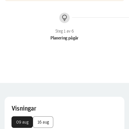
lightbulb
Planering pågår
Visningar
09 aug
16 aug