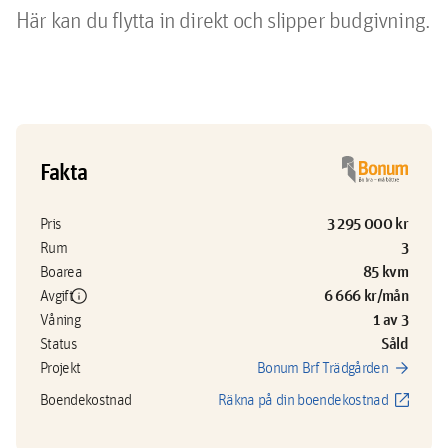
Här kan du flytta in direkt och slipper budgivning.

Fakta
3 295 000 kr
Pris
3
Rum
85 kvm
Boarea
info
6 666 kr/mån
Avgift
1 av 3
Våning
Såld
Status
arrow_forward
Projekt
Bonum Brf Trädgården
open_in_new
Boendekostnad
Räkna på din boendekostnad