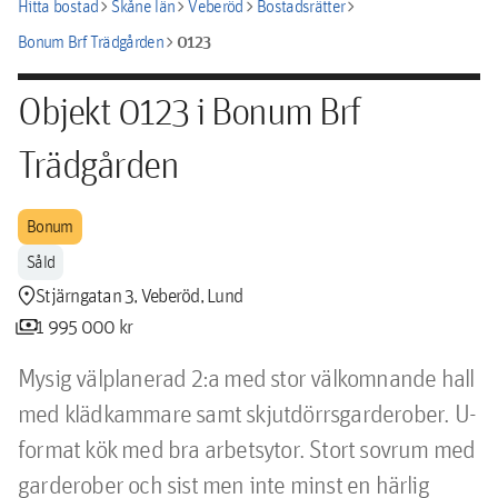
chevron_right
chevron_right
chevron_right
chevron_right
Hitta bostad
Skåne län
Veberöd
Bostadsrätter
chevron_right
0123
Bonum Brf Trädgården
Objekt 0123 i Bonum Brf
Trädgården
Bonum
Såld
location_pin
Stjärngatan 3, Veberöd, Lund
payments
1 995 000 kr
Mysig välplanerad 2:a med stor välkomnande hall 
med klädkammare samt skjutdörrsgarderober. U-
format kök med bra arbetsytor. Stort sovrum med 
garderober och sist men inte minst en härlig 