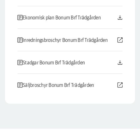
article
download
Ekonomisk plan Bonum Brf Trädgården
article
open_in_new
Inredningsbroschyr Bonum Brf Trädgården
article
download
Stadgar Bonum Brf Trädgården
article
open_in_new
Säljbroschyr Bonum Brf Trädgården