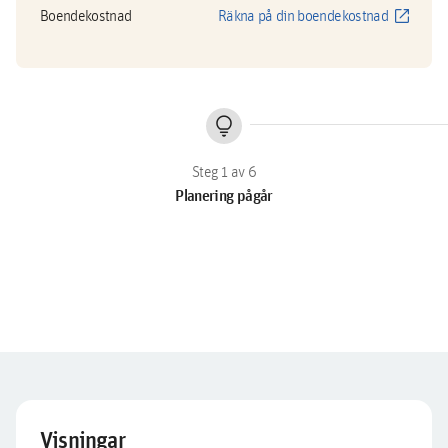
open_in_new
Boendekostnad
Räkna på din boendekostnad
lightbulb
Planering pågår
Visningar