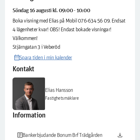
Söndag 16 augusti kl. 09:00 - 10:00
Boka visning med Elias på Mobil 076-634 56 09. Endsat
4 lägenheter kvar! OBS! Endast bokade visningar!
Välkommen!
Stjärngatan 3 i Veberöd
calendar_month
Spara tiden i min kalender
Kontakt
Elias Hansson
Fastighetsmäklare
Information
article
download
Bankerbjudande Bonum Brf Trädgården