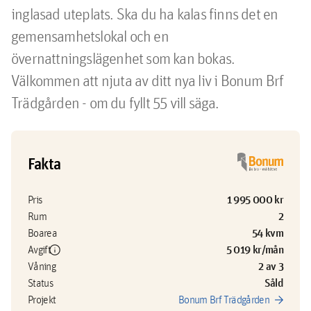
inglasad uteplats. Ska du ha kalas finns det en 
gemensamhetslokal och en 
övernattningslägenhet som kan bokas. 
Välkommen att njuta av ditt nya liv i Bonum Brf 
Trädgården - om du fyllt 55 vill säga.
Fakta
1 995 000 kr
Pris
2
Rum
54 kvm
Boarea
info
5 019 kr/mån
Avgift
2 av 3
Våning
Såld
Status
arrow_forward
Projekt
Bonum Brf Trädgården