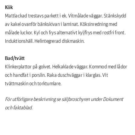
Kök
Mattlackad trestavs parkett i ek. Vitmålade väggar. Stänkskydd
av kakel ovanför bänkskivan i laminat. Köksinredning med
målade luckor. Kyl och frys alternativt kyl/frys med rostfri front.
Induktionshäll. Helintegrerad diskmaskin.
Bad/tvätt
Klinkerplattor på golvet. Helkaklade väggar. Kommod med lådor
och handfat i porslin. Raka duschväggar i klarglas. Vit
tvättmaskin och torktumlare.
För utförligare beskrivning se säljbroschyren under Dokument
och faktablad.