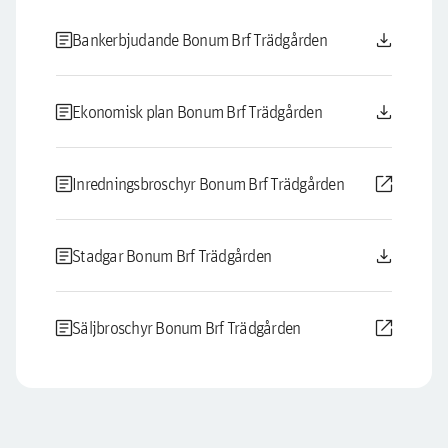
article
download
Bankerbjudande Bonum Brf Trädgården
article
download
Ekonomisk plan Bonum Brf Trädgården
article
open_in_new
Inredningsbroschyr Bonum Brf Trädgården
article
download
Stadgar Bonum Brf Trädgården
article
open_in_new
Säljbroschyr Bonum Brf Trädgården