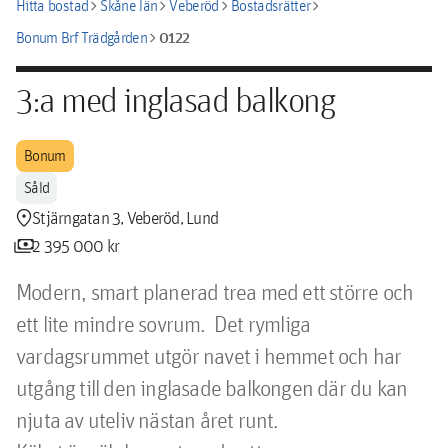
chevron_right
chevron_right
chevron_right
chevron_right
Hitta bostad
Skåne län
Veberöd
Bostadsrätter
chevron_right
0122
Bonum Brf Trädgården
3:a med inglasad balkong
Bonum
Såld
location_pin
Stjärngatan 3, Veberöd, Lund
payments
2 395 000 kr
Modern, smart planerad trea med ett större och 
ett lite mindre sovrum.  Det rymliga 
vardagsrummet utgör navet i hemmet och har 
utgång till den inglasade balkongen där du kan 
njuta av uteliv nästan året runt.
