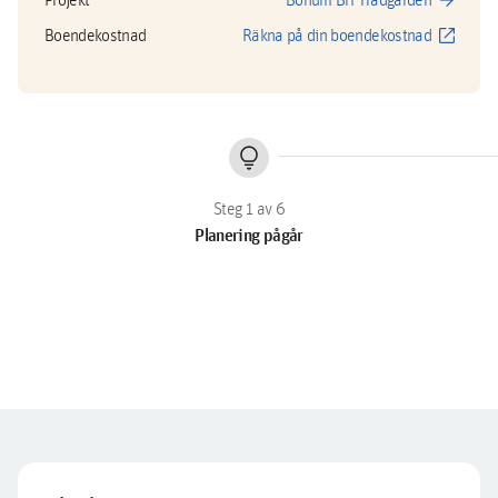
arrow_forward
open_in_new
Boendekostnad
Räkna på din boendekostnad
lightbulb
Planering pågår