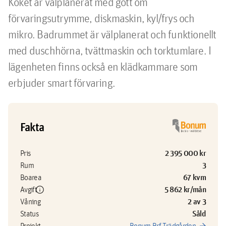
Köket är välplanerat med gott om 
förvaringsutrymme, diskmaskin, kyl/frys och 
mikro. Badrummet är välplanerat och funktionellt 
med duschhörna, tvättmaskin och torktumlare. I 
lägenheten finns också en klädkammare som 
erbjuder smart förvaring. 
Fakta
2 395 000 kr
Pris
3
Rum
67 kvm
Boarea
info
5 862 kr/mån
Avgift
2 av 3
Våning
Såld
Status
Projekt
Bonum Brf Trädgården