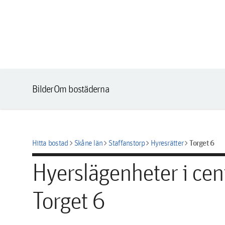
Bilder
Om bostäderna
chevron_right
chevron_right
chevron_right
chevron_right
Torget 6
Hitta bostad
Skåne län
Staffanstorp
Hyresrätter
Hyerslägenheter i cent
Torget 6