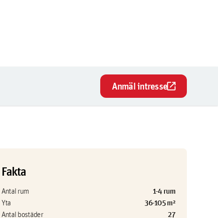
open_in_new
Anmäl intresse
Fakta
1-4 rum
Antal rum
36-105 m²
Yta
27
Antal bostäder