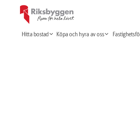
expand_more
expand_more
Hitta bostad
Köpa och hyra av oss
Fastighetsfö