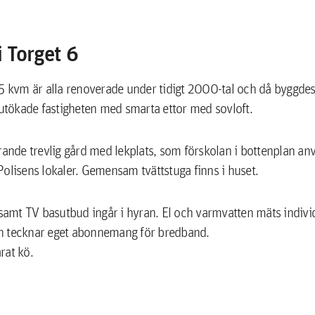
 Torget 6
kvm är alla renoverade under tidigt 2000-tal och då byggdes
tökade fastigheten med smarta ettor med sovloft.
örande trevlig gård med lekplats, som förskolan i bottenplan an
Polisens lokaler. Gemensam tvättstuga finns i huset.
mt TV basutbud ingår i hyran. El och varmvatten mäts individu
n tecknar eget abonnemang för bredband.
rat kö.