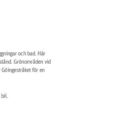
äggningar och bad. Här
vstånd. Grönområden vid
r Göingestråket för en
bil.