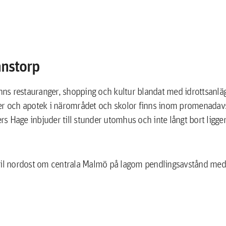
anstorp
finns restauranger, shopping och kultur blandat med idrottsanl
ler och apotek i närområdet och skolor finns inom promenada
s Hage inbjuder till stunder utomhus och inte långt bort ligge
 mil nordost om centrala Malmö på lagom pendlingsavstånd med 