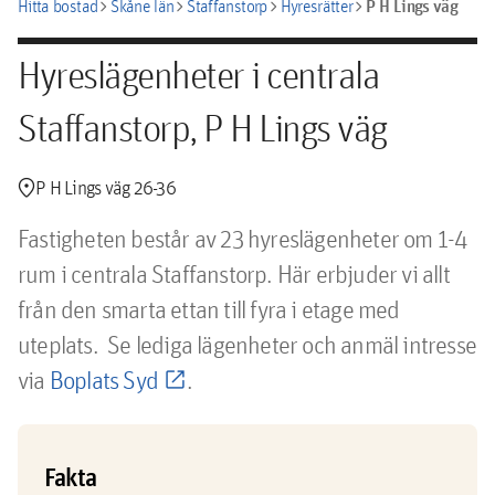
chevron_right
chevron_right
chevron_right
chevron_right
P H Lings väg
Hitta bostad
Skåne län
Staffanstorp
Hyresrätter
Hyreslägenheter i centrala
Staffanstorp, P H Lings väg
location_pin
P H Lings väg 26-36
Fastigheten består av 23 hyreslägenheter om 1-4
rum i centrala Staffanstorp. Här erbjuder vi allt
från den smarta ettan till fyra i etage med
uteplats. Se lediga lägenheter och anmäl intresse
via
Boplats Syd
.
Fakta