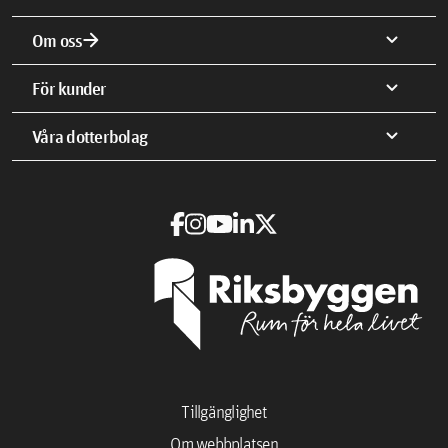
arrow_forward
expand_more
Om oss
expand_more
För kunder
expand_more
Våra dotterbolag
Tillgänglighet
Om webbplatsen