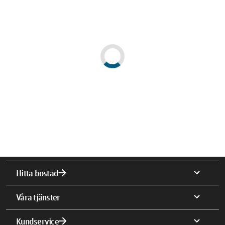
arrow_forward
expand_more
Hitta bostad
expand_more
Våra tjänster
arrow_forward
expand_more
Kundservice