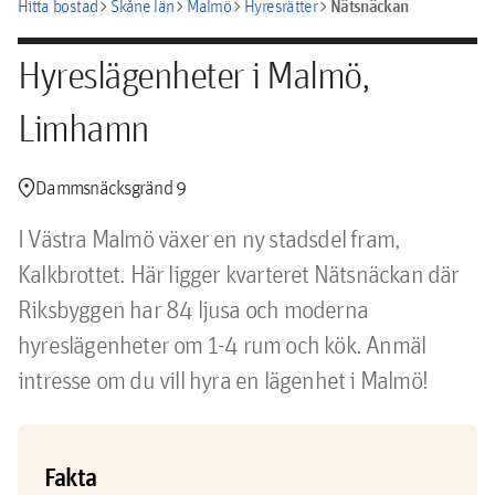
chevron_right
chevron_right
chevron_right
chevron_right
Nätsnäckan
Hitta bostad
Skåne län
Malmö
Hyresrätter
Hyreslägenheter i Malmö,
Limhamn
location_pin
Dammsnäcksgränd 9
I Västra Malmö växer en ny stadsdel fram,
Kalkbrottet. Här ligger kvarteret Nätsnäckan där
Riksbyggen har 84 ljusa och moderna
hyreslägenheter om 1-4 rum och kök. Anmäl
intresse om du vill hyra en lägenhet i Malmö!
Fakta