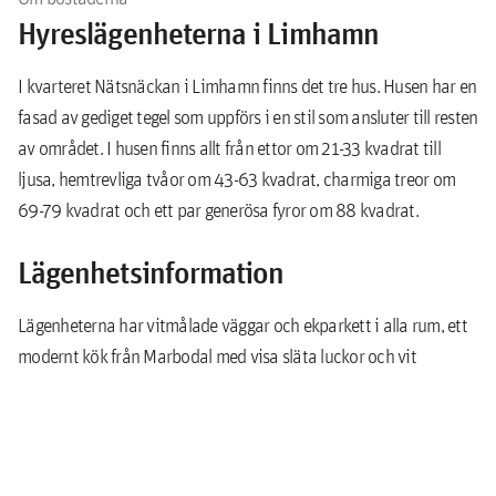
Hyreslägenheterna i Limhamn
I kvarteret Nätsnäckan i Limhamn finns det tre hus. Husen har en
fasad av gediget tegel som uppförs i en stil som ansluter till resten
av området. I husen finns allt från ettor om 21-33 kvadrat till
ljusa, hemtrevliga tvåor om 43-63 kvadrat, charmiga treor om
69-79 kvadrat och ett par generösa fyror om 88 kvadrat.
Lägenhetsinformation
Lägenheterna har vitmålade väggar och ekparkett i alla rum, ett
modernt kök från Marbodal med visa släta luckor och vit
bänkskicka av laminat. Köken har snygga bekvämligheter som
spis med keramikhäll och diskmaskin (förutom i 1 rok, vilket syns
på planritningarna).