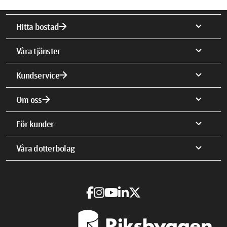
arrow_forward
expand_more
Hitta bostad
expand_more
Våra tjänster
arrow_forward
expand_more
Kundservice
arrow_forward
expand_more
Om oss
expand_more
För kunder
expand_more
Våra dotterbolag