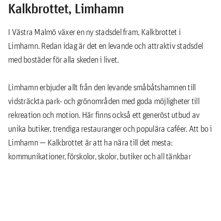
Parkeringsplats finns att hyra via en separat kö.
Kalkbrottet, Limhamn
I Västra Malmö växer en ny stadsdel fram, Kalkbrottet i
Limhamn. Redan idag är det en levande och attraktiv stadsdel
med bostäder för alla skeden i livet.
Limhamn erbjuder allt från den levande småbåtshamnen till
vidsträckta park- och grönområden med goda möjligheter till
rekreation och motion. Här finns också ett generöst utbud av
unika butiker, trendiga restauranger och populära caféer. Att bo i
Limhamn — Kalkbrottet är att ha nära till det mesta:
kommunikationer, förskolor, skolor, butiker och all tänkbar
service.
Utanför dörren finns gott om grönska och stora, lekvänliga ytor.
Strax intill husen ligger
Kalkbrottet
, Limhamns naturreservat,