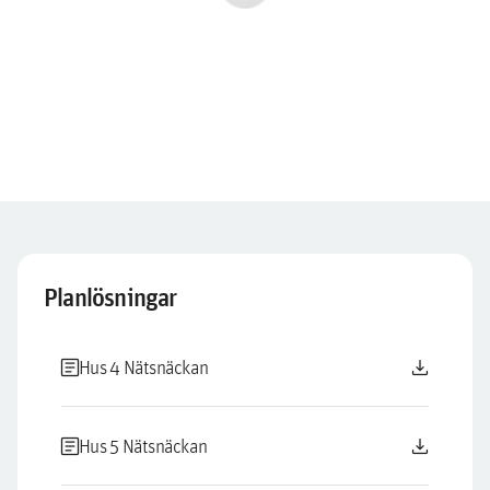
Planlösningar
article
download
Hus 4 Nätsnäckan
article
download
Hus 5 Nätsnäckan