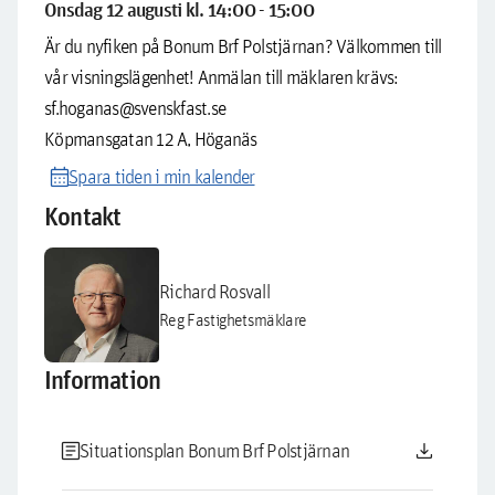
Onsdag 12 augusti kl. 14:00 - 15:00
Är du nyfiken på Bonum Brf Polstjärnan? Välkommen till
vår visningslägenhet! Anmälan till mäklaren krävs:
sf.hoganas@svenskfast.se
Köpmansgatan 12 A, Höganäs
calendar_month
Spara tiden i min kalender
Kontakt
Richard Rosvall
Reg Fastighetsmäklare
Information
article
download
Situationsplan Bonum Brf Polstjärnan