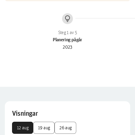
lightbulb
Planering pågår
2023
Visningar
12 aug
19 aug
26 aug