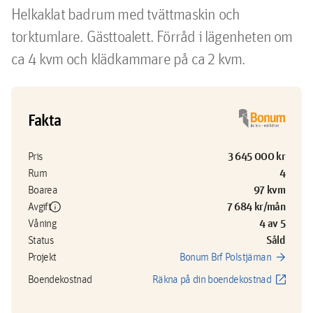
Helkaklat badrum med tvättmaskin och 
torktumlare. Gästtoalett. Förråd i lägenheten om 
ca 4 kvm och klädkammare på ca 2 kvm.
Fakta
3 645 000 kr
Pris
4
Rum
97 kvm
Boarea
info
7 684 kr/mån
Avgift
4 av 5
Våning
Såld
Status
arrow_forward
Projekt
Bonum Brf Polstjärnan
open_in_new
Boendekostnad
Räkna på din boendekostnad