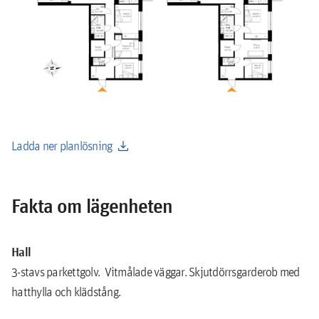
download
Ladda ner planlösning
Fakta om lägenheten
Hall
3-stavs parkettgolv. Vitmålade väggar. Skjutdörrsgarderob med
hatthylla och klädstång.