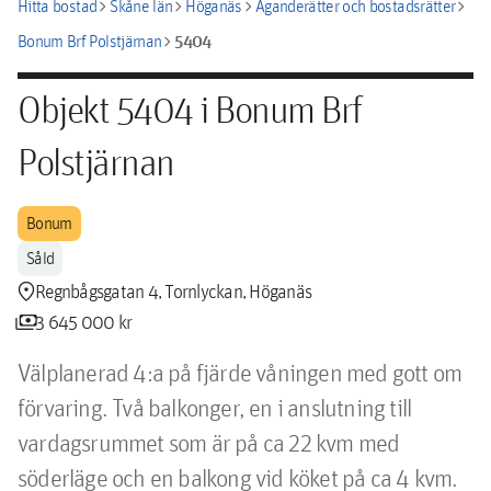
chevron_right
chevron_right
chevron_right
chevron_right
Hitta bostad
Skåne län
Höganäs
Äganderätter och bostadsrätter
chevron_right
5404
Bonum Brf Polstjärnan
Objekt 5404 i Bonum Brf
Polstjärnan
Bonum
Såld
location_pin
Regnbågsgatan 4, Tornlyckan, Höganäs
payments
3 645 000 kr
Välplanerad 4:a på fjärde våningen med gott om 
förvaring. Två balkonger, en i anslutning till 
vardagsrummet som är på ca 22 kvm med 
söderläge och en balkong vid köket på ca 4 kvm. 