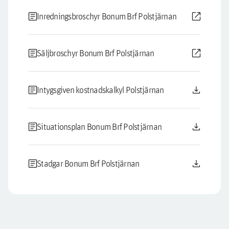
article
open_in_new
Inredningsbroschyr Bonum Brf Polstjärnan
article
open_in_new
Säljbroschyr Bonum Brf Polstjärnan
article
download
Intygsgiven kostnadskalkyl Polstjärnan
article
download
Situationsplan Bonum Brf Polstjärnan
article
download
Stadgar Bonum Brf Polstjärnan