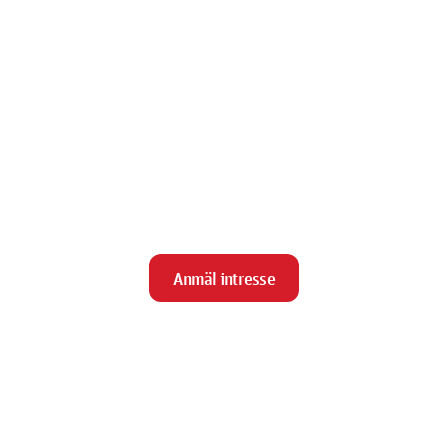
Anmäl intresse
close
Stäng
Meny