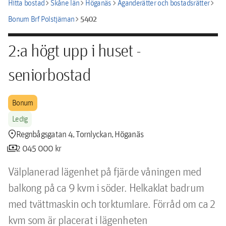
chevron_right
chevron_right
chevron_right
chevron_right
Hitta bostad
Skåne län
Höganäs
Äganderätter och bostadsrätter
chevron_right
5402
Bonum Brf Polstjärnan
2:a högt upp i huset -
seniorbostad
Bonum
Ledig
location_pin
Regnbågsgatan 4, Tornlyckan, Höganäs
payments
2 045 000 kr
Välplanerad lägenhet på fjärde våningen med 
balkong på ca 9 kvm i söder. Helkaklat badrum 
med tvättmaskin och torktumlare. Förråd om ca 2 
kvm som är placerat i lägenheten