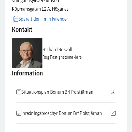
sf.hoganas@svenskfast.se
Köpmansgatan 12 A, Höganäs
calendar_month
Spara tiden i min kalender
Kontakt
Richard Rosvall
Reg Fastighetsmäklare
Information
article
download
Situationsplan Bonum Brf Polstjärnan
article
open_in_new
Inredningsbroschyr Bonum Brf Polstjärnan