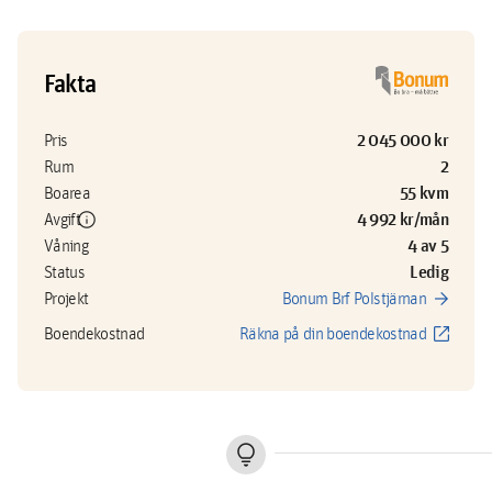
Fakta
2 045 000 kr
Pris
2
Rum
55 kvm
Boarea
info
4 992 kr/mån
Avgift
4 av 5
Våning
Ledig
Status
arrow_forward
Projekt
Bonum Brf Polstjärnan
open_in_new
Boendekostnad
Räkna på din boendekostnad
lightbulb