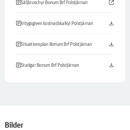
article
open_in_new
Säljbroschyr Bonum Brf Polstjärnan
article
download
Intygsgiven kostnadskalkyl Polstjärnan
article
download
Situationsplan Bonum Brf Polstjärnan
article
download
Stadgar Bonum Brf Polstjärnan
Bilder