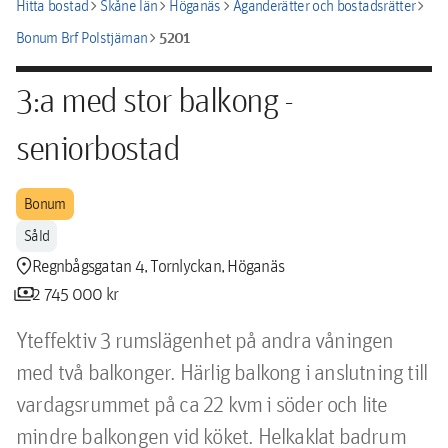
chevron_right
chevron_right
chevron_right
chevron_right
Hitta bostad
Skåne län
Höganäs
Äganderätter och bostadsrätter
chevron_right
5201
Bonum Brf Polstjärnan
3:a med stor balkong -
seniorbostad
Bonum
Såld
location_pin
Regnbågsgatan 4, Tornlyckan, Höganäs
payments
2 745 000 kr
Yteffektiv 3 rumslägenhet på andra våningen 
med två balkonger. Härlig balkong i anslutning till 
vardagsrummet på ca 22 kvm i söder och lite 
mindre balkongen vid köket. Helkaklat badrum 