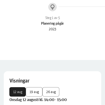
lightbulb
Planering pågår
2023
Visningar
12 aug
19 aug
26 aug
Onsdag 12 augusti kl. 14:00 - 15:00