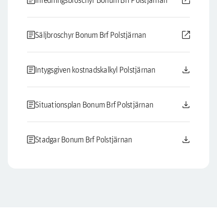
article
open_in_new
article
open_in_new
Säljbroschyr Bonum Brf Polstjärnan
article
download
Intygsgiven kostnadskalkyl Polstjärnan
article
download
Situationsplan Bonum Brf Polstjärnan
article
download
Stadgar Bonum Brf Polstjärnan