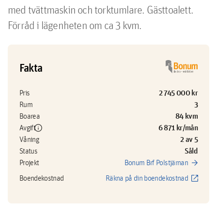
med tvättmaskin och torktumlare. Gästtoalett. 
Förråd i lägenheten om ca 3 kvm.  
Fakta
2 745 000 kr
Pris
3
Rum
84 kvm
Boarea
info
6 871 kr/mån
Avgift
2 av 5
Våning
Såld
Status
arrow_forward
Projekt
Bonum Brf Polstjärnan
open_in_new
Boendekostnad
Räkna på din boendekostnad