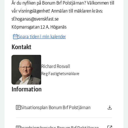
Är du nyfiken på Bonum Brf Polstjärnan? Välkommen till
vår visningslägenhet! Anmälan till mäklaren krävs:
sf.hoganas@svenskfast.se
Köpmansgatan 12 A, Höganäs
calendar_month
Spara tiden i min kalender
Kontakt
Richard Rosvall
Reg Fastighetsmäklare
Information
article
download
Situationsplan Bonum Brf Polstjärnan
Inredningsbroschyr Bonum Brf Polstjärnan