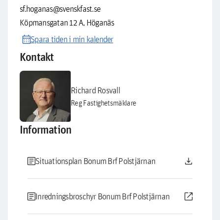
sf.hoganas@svenskfast.se
Köpmansgatan 12 A, Höganäs
calendar_month
Spara tiden i min kalender
Kontakt
Richard Rosvall
Reg Fastighetsmäklare
Information
article
download
Situationsplan Bonum Brf Polstjärnan
article
open_in_new
Inredningsbroschyr Bonum Brf Polstjärnan