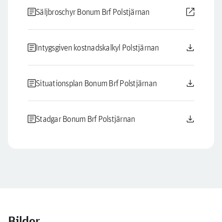
article
open_in_new
Säljbroschyr Bonum Brf Polstjärnan
article
download
Intygsgiven kostnadskalkyl Polstjärnan
article
download
Situationsplan Bonum Brf Polstjärnan
article
download
Stadgar Bonum Brf Polstjärnan
Bilder