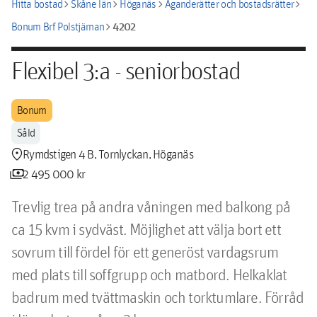
chevron_right
chevron_right
chevron_right
chevron_right
Hitta bostad
Skåne län
Höganäs
Äganderätter och bostadsrätter
chevron_right
4202
Bonum Brf Polstjärnan
Flexibel 3:a - seniorbostad
Bonum
Såld
location_pin
Rymdstigen 4 B, Tornlyckan, Höganäs
payments
2 495 000 kr
Trevlig trea på andra våningen med balkong på 
ca 15 kvm i sydväst. Möjlighet att välja bort ett 
sovrum till fördel för ett generöst vardagsrum 
med plats till soffgrupp och matbord. Helkaklat 
badrum med tvättmaskin och torktumlare. Förråd 