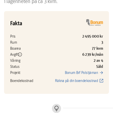
i lägenheten på ca 3 kvm.
Fakta
2 495 000 kr
Pris
3
Rum
77 kvm
Boarea
info
6 239 kr/mån
Avgift
2 av 4
Våning
Såld
Status
arrow_forward
Projekt
Bonum Brf Polstjärnan
open_in_new
Boendekostnad
Räkna på din boendekostnad
lightbulb