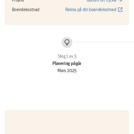
arrow_forward
open_in_new
Boendekostnad
Räkna på din boendekostnad
lightbulb
Planering pågår
Mars 2025