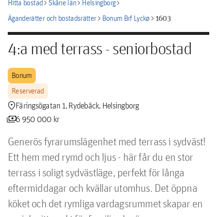
chevron_right
chevron_right
chevron_right
Hitta bostad
Skåne län
Helsingborg
chevron_right
chevron_right
1603
Äganderätter och bostadsrätter
Bonum Brf Lyckø
4:a med terrass - seniorbostad
Bonum
Reserverad
location_pin
Färingsögatan 1, Rydebäck, Helsingborg
payments
6 950 000 kr
Generös fyrarumslägenhet med terrass i sydväst!

Ett hem med rymd och ljus - här får du en stor 
terrass i soligt sydvästläge, perfekt för långa 
eftermiddagar och kvällar utomhus. Det öppna 
köket och det rymliga vardagsrummet skapar en 