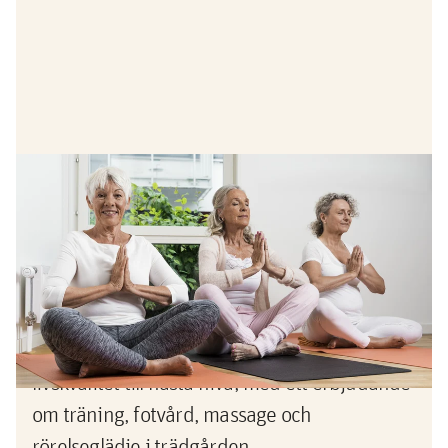
Erbjudande
Erbjudande - ta hand om dig själv
Tänk dig ett boende där du regelbundet får
möjlighet att ta hand om dig själv – på riktigt.
I Bonum Brf Lyckø har vi tagit hälsa och
livskvalitet till nästa nivå, med ett erbjudande
om träning, fotvård, massage och
rörelseglädje i trädgården.