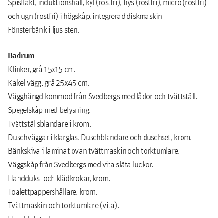
Spisfläkt, induktionshäll, kyl (rostfri), frys (rostfri), micro (rostfri)
och ugn (rostfri) i högskåp, integrerad diskmaskin.
Fönsterbänk i ljus sten.
Badrum
Klinker, grå 15x15 cm.
Kakel vägg, grå 25x45 cm.
Vägghängd kommod från Svedbergs med lådor och tvättställ.
Spegelskåp med belysning.
Tvättställsblandare i krom.
Duschväggar i klarglas. Duschblandare och duschset, krom.
Bänkskiva i laminat ovan tvättmaskin och torktumlare.
Väggskåp från Svedbergs med vita släta luckor.
Handduks- och klädkrokar, krom.
Toalettpappershållare, krom.
Tvättmaskin och torktumlare (vita).