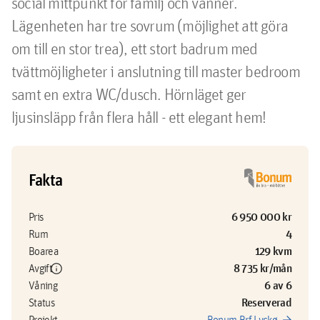
social mittpunkt för familj och vänner. 
Lägenheten har tre sovrum (möjlighet att göra 
om till en stor trea), ett stort badrum med 
tvättmöjligheter i anslutning till master bedroom 
samt en extra WC/dusch. Hörnläget ger 
ljusinsläpp från flera håll - ett elegant hem!
Fakta
6 950 000 kr
Pris
4
Rum
129 kvm
Boarea
info
8 735 kr/mån
Avgift
6 av 6
Våning
Reserverad
Status
Projekt
Bonum Brf Lyckø