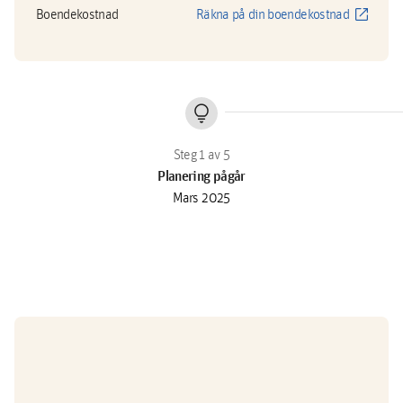
open_in_new
Boendekostnad
Räkna på din boendekostnad
lightbulb
Planering pågår
Mars 2025