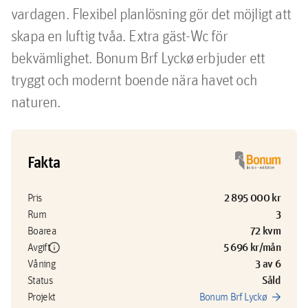
vardagen. Flexibel planlösning gör det möjligt att 
skapa en luftig tvåa. Extra gäst-Wc för 
bekvämlighet. Bonum Brf Lyckø erbjuder ett 
tryggt och modernt boende nära havet och 
naturen.
Fakta
2 895 000 kr
Pris
3
Rum
72 kvm
Boarea
info
5 696 kr/mån
Avgift
3 av 6
Våning
Såld
Status
arrow_forward
Projekt
Bonum Brf Lyckø