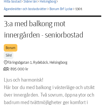
chevron_right
chevron_right
chevron_right
Hitta bostad
Skåne län
Helsingborg
chevron_right
chevron_right
1301
Äganderätter och bostadsrätter
Bonum Brf Lyckø
3:a med balkong mot
innergården - seniorbostad
Bonum
Såld
location_pin
Färingsögatan 1, Rydebäck, Helsingborg
payments
2 895 000 kr
Ljus och harmonisk!

Här bor du med balkong i västerläge och utsikt 
över innergården. Två sovrum, öppna ytor och 
badrum med tvättmöjligheter ger komfort i 