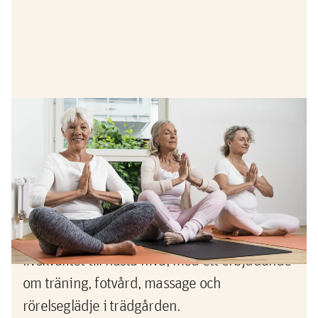
Erbjudande
Erbjudande - ta hand om dig själv
Tänk dig ett boende där du regelbundet får
möjlighet att ta hand om dig själv – på riktigt.
I Bonum Brf Lyckø har vi tagit hälsa och
livskvalitet till nästa nivå, med ett erbjudande
om träning, fotvård, massage och
rörelseglädje i trädgården.