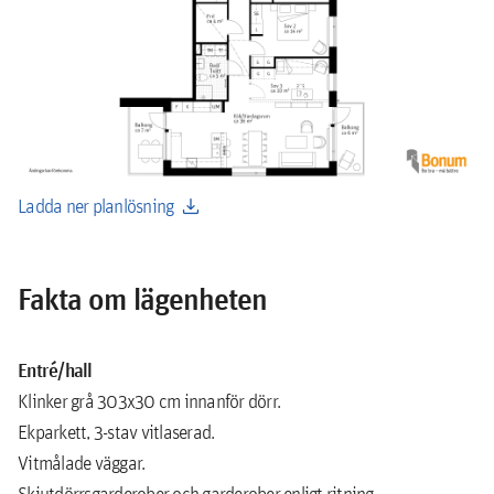
download
Ladda ner planlösning
Fakta om lägenheten
Entré/hall
Klinker grå 303x30 cm innanför dörr.
Ekparkett, 3-stav vitlaserad.
Vitmålade väggar.
Skjutdörrsgarderober och garderober enligt ritning.