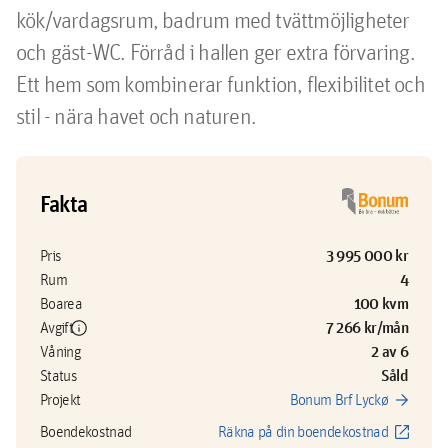
kök/vardagsrum, badrum med tvättmöjligheter 
och gäst-WC. Förråd i hallen ger extra förvaring. 
Ett hem som kombinerar funktion, flexibilitet och 
stil - nära havet och naturen.
Fakta
3 995 000 kr
Pris
4
Rum
100 kvm
Boarea
info
7 266 kr/mån
Avgift
2 av 6
Våning
Såld
Status
arrow_forward
Projekt
Bonum Brf Lyckø
open_in_new
Boendekostnad
Räkna på din boendekostnad