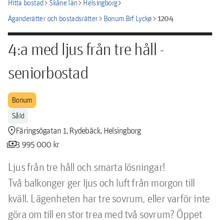
chevron_right
chevron_right
chevron_right
Hitta bostad
Skåne län
Helsingborg
chevron_right
chevron_right
1204
Äganderätter och bostadsrätter
Bonum Brf Lyckø
4:a med ljus från tre håll -
seniorbostad
Bonum
Såld
location_pin
Färingsögatan 1, Rydebäck, Helsingborg
payments
3 995 000 kr
Ljus från tre håll och smarta lösningar!

Två balkonger ger ljus och luft från morgon till 
kväll. Lägenheten har tre sovrum, eller varför inte 
göra om till en stor trea med två sovrum? Öppet 