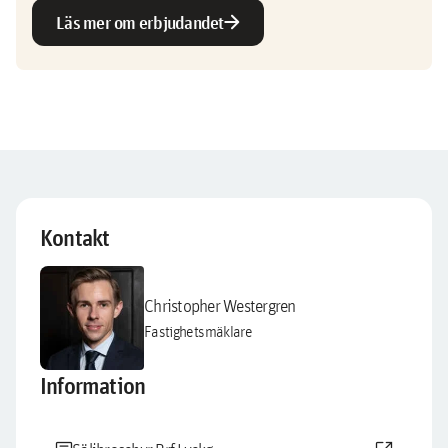
arrow_forward
Läs mer om erbjudandet
Kontakt
Christopher Westergren
Fastighetsmäklare
Information