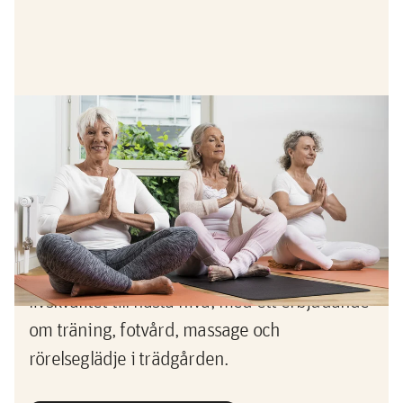
Erbjudande
Erbjudande - ta hand om dig själv
Tänk dig ett boende där du regelbundet får
möjlighet att ta hand om dig själv – på riktigt.
I Bonum Brf Lyckø har vi tagit hälsa och
livskvalitet till nästa nivå, med ett erbjudande
om träning, fotvård, massage och
rörelseglädje i trädgården.