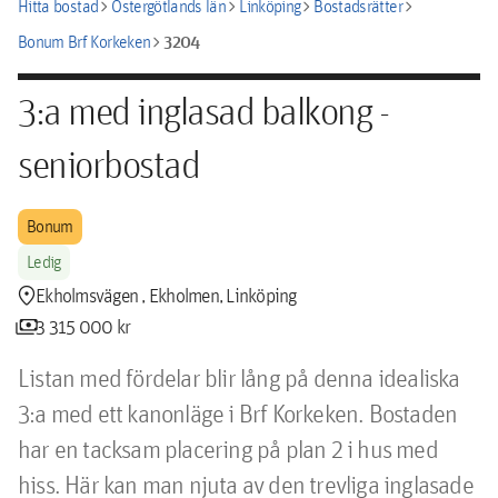
chevron_right
chevron_right
chevron_right
chevron_right
Hitta bostad
Östergötlands län
Linköping
Bostadsrätter
chevron_right
3204
Bonum Brf Korkeken
3:a med inglasad balkong -
seniorbostad
Bonum
Ledig
location_pin
Ekholmsvägen , Ekholmen, Linköping
payments
3 315 000 kr
Listan med fördelar blir lång på denna idealiska 
3:a med ett kanonläge i Brf Korkeken. Bostaden 
har en tacksam placering på plan 2 i hus med 
hiss. Här kan man njuta av den trevliga inglasade 