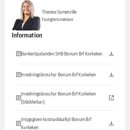
Therese Somerville
Fastighetsmäklare
Information
article
download
Bankerbjudanden SHB Bonum Brf Korkeken
article
download
Inredningsbroschyr Bonum Brf Korkeken
Inredningsbroschyr Bonum Brf Korkeken
article
open_in_new
(blädderbar)
Intygsgiven kostnadskalkyl Bonum Brf
article
download
Korkeken