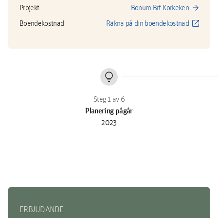
arrow_forward
Projekt
Bonum Brf Korkeken
open_in_new
Boendekostnad
Räkna på din boendekostnad
lightbulb
Planering pågår
2023
ERBJUDANDE