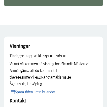
Visningar
Tisdag 11 augusti kl. 14:00 - 16:00
Varmt välkommen på visning hos SkandiaMäklarna!
Anmäl gärna att du kommer till
therese.somerville@skandiamaklarna.se
Ågatan 1b, Linköping
calendar_month
Spara tiden i min kalender
Kontakt