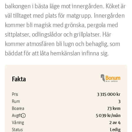
balkongen i bästa läge mot innergården. Köket är 
väl tilltaget med plats för matgrupp. Innergården 
kommer bli magisk med grönska, pergola med 
sittplatser, odlingslådor och grillplatser. Här 
kommer atmosfären bli lugn och behaglig, som 
bäddat för att låta hemkänslan infinna sig.
Fakta
3 315 000 kr
Pris
3
Rum
73 kvm
Boarea
info
5 039 kr/mån
Avgift
2 av 4
Våning
Ledig
Status