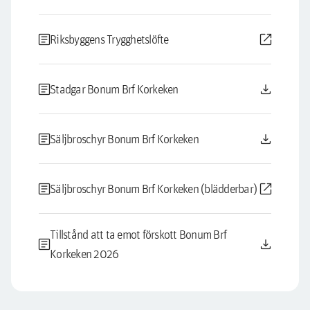
article
open_in_new
Riksbyggens Trygghetslöfte
article
download
Stadgar Bonum Brf Korkeken
article
download
Säljbroschyr Bonum Brf Korkeken
article
open_in_new
Säljbroschyr Bonum Brf Korkeken (blädderbar)
Tillstånd att ta emot förskott Bonum Brf
article
download
Korkeken 2026