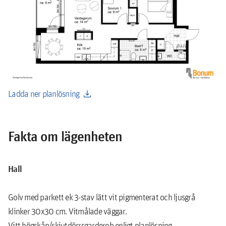
download
Ladda ner planlösning
Fakta om lägenheten
Hall
Golv med parkett ek 3-stav lätt vit pigmenterat och ljusgrå
klinker 30x30 cm. Vitmålade väggar.
Vitt högskåp/skjutdörrsgarderob enligt planlösning.