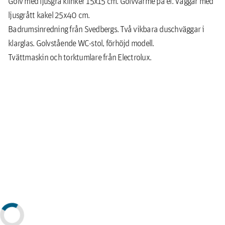
Golv med ljusgrå klinker 15x15 cm. Golvvärme på el. Väggar med
ljusgrått kakel 25x40 cm.
Badrumsinredning från Svedbergs. Två vikbara duschväggar i
klarglas. Golvstående WC-stol, förhöjd modell.
Tvättmaskin och torktumlare från Electrolux.