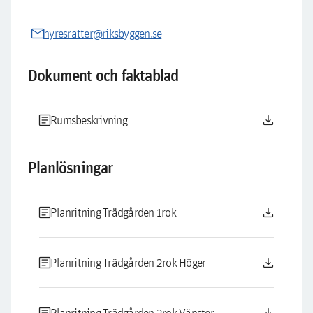
mail
hyresratter@riksbyggen.se
Dokument och faktablad
article
download
Rumsbeskrivning
Planlösningar
article
download
Planritning Trädgården 1rok
article
download
Planritning Trädgården 2rok Höger
Planritning Trädgården 2rok Vänster