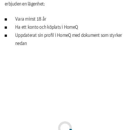
med förvaring, balkong eller uteplats beroende på våningsplan.
erbjuden en lägenhet;
Vara minst 18 år
Ha ett konto och köplats i HomeQ
Hall
Uppdaterat sin profil i HomeQ med dokument som styrker
Ljus hall med klinkergolv gör städningen enkel.
nedan
Inkomst från studier, tidsbegränsad anställning eller
Kök
tillsvidareanställning
I köket finns energisnål kyl och frys, samt en rostfri diskbänk. I två
Bostadsbidrag, bostadstillägg, etableringsersättning/-
och tre rum och kök ingår diskmaskin.
tillägg, försörjningsstöd, föräldrapenning,
merkostnadsersättning, sjukpenning,
Sovrum
aktivitetsersättning-/stöd, a-kassa, vårdbidrag,
I sovrummet finns väggfasta garderober. Antalet garderober är
underhållsbidrag, underhållsstöd, utvecklingsersättning och
anpassat utifrån lägenhetsstorlek.
barnbidrag räknas som inkomst
Efter att hyran är betald ska återstoden av inkomsten minst
Vardagsrum
motsvara Kronofogdemyndighetens normalbelopp för
Vardagsrummet har utgång mot altanen eller balkongen.