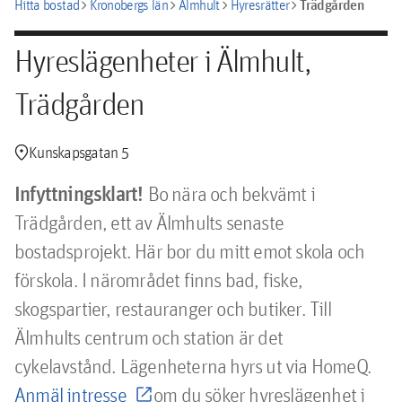
chevron_right
chevron_right
chevron_right
chevron_right
Trädgården
Hitta bostad
Kronobergs län
Älmhult
Hyresrätter
Hyreslägenheter i Älmhult,
Trädgården
location_pin
Kunskapsgatan 5
Infyttningsklart!
Bo nära och bekvämt i
Trädgården, ett av Älmhults senaste
bostadsprojekt. Här bor du mitt emot skola och
förskola. I närområdet finns bad, fiske,
skogspartier, restauranger och butiker. Till
Älmhults centrum och station är det
cykelavstånd. Lägenheterna hyrs ut via HomeQ.
Anmäl intresse
om du söker hyreslägenhet i