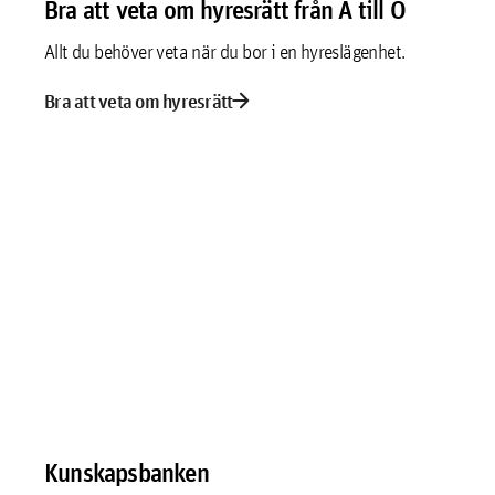
Bra att veta om hyresrätt från A till Ö
Allt du behöver veta när du bor i en hyreslägenhet.
arrow_forward
Bra att veta om hyresrätt
Kunskapsbanken