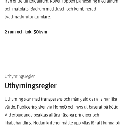
från entré till kök/allrum. Köket i öppen planlösning med allrum
och matplats, Badrum med dusch och kombinerad
tvättmaskin/torktumlare.
2 rum och kök, 50kvm
Väldisponerad tvårummare med balkong eller uteplats, kök och
allrum i öppen planlösning skapar en sammanhållen social yta,
diskmaskin och energieffektiva vitvaror. Rymligt sovrum med
gott om förvaring. Kombinerad torktumlare och tvättmaskin i
badrummet.
Uthyrningsregler
Uthyrningsregler
3 rum och kök, 68 kvm
Välplanerad trea med separat kök och allrum med plats för både
Uthyrning sker med transparens och mångfald där alla har lika
måltider och umgänge. Diskmaskin och energieffektiva vitvaror.
värde. Publicering sker via HomeQ och hyrs ut baserat på kötid.
Stort sovrum med mycket garderobsutrymme, samt ett gästrum.
Vid erbjudande beaktas affärsmässiga principer och
Kombinerad tvättmaskin/torktumlare i badrummet. Entréhall
likabehandling. Nedan kriterier måste uppfyllas för att kunna bli