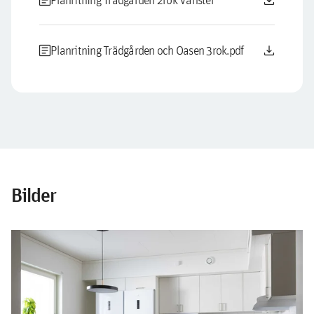
article
download
article
download
Planritning Trädgården och Oasen 3rok.pdf
Bilder