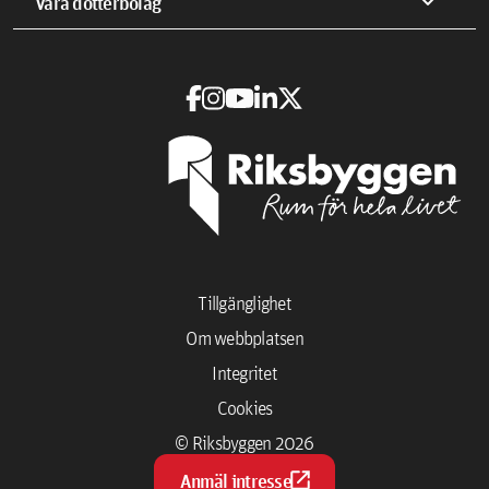
expand_more
Våra dotterbolag
Tillgänglighet
Om webbplatsen
Integritet
Cookies
© Riksbyggen 2026
open_in_new
Anmäl intresse