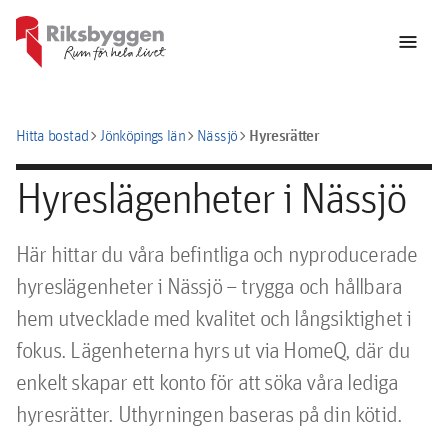
menu
chevron_right
chevron_right
chevron_right
Hyresrätter
Hitta bostad
Jönköpings län
Nässjö
Hyreslägenheter i Nässjö
Här hittar du våra befintliga och nyproducerade
hyreslägenheter i Nässjö – trygga och hållbara
hem utvecklade med kvalitet och långsiktighet i
fokus. Lägenheterna hyrs ut via HomeQ, där du
enkelt skapar ett konto för att söka våra lediga
hyresrätter. Uthyrningen baseras på din kötid.