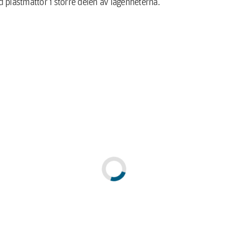
 plastmattor i större delen av lägenheterna.
ong.
latser.