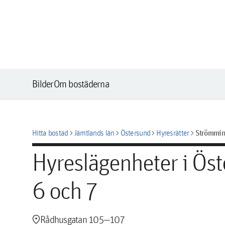
Bilder
Om bostäderna
chevron_right
chevron_right
chevron_right
chevron_right
Strömmin
Hitta bostad
Jämtlands län
Östersund
Hyresrätter
Hyreslägenheter i Ös
6 och 7
location_pin
Rådhusgatan 105—107