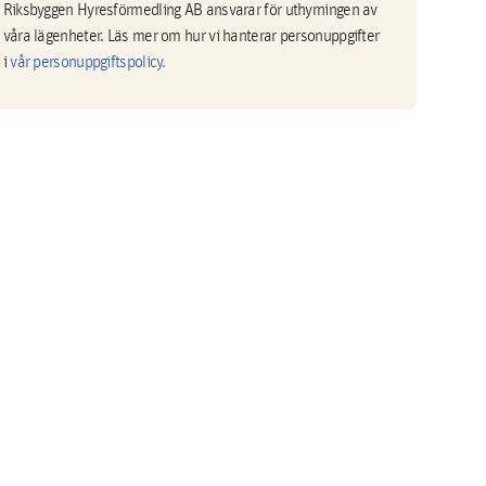
Riksbyggen Hyresförmedling AB ansvarar för uthyrningen av
våra lägenheter. Läs mer om hur vi hanterar personuppgifter
i
vår personuppgiftspolicy.