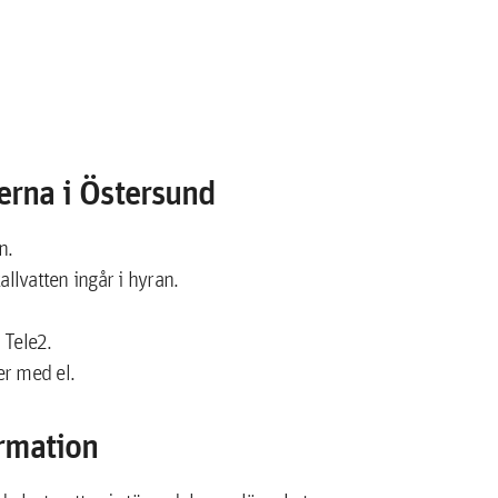
erna i Östersund
n.
llvatten ingår i hyran.
 Tele2.
er med el.
rmation