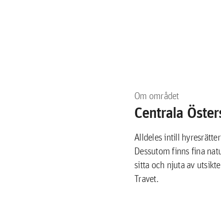
Om området
Centrala Öste
Alldeles intill hyresrätt
Dessutom finns fina natu
sitta och njuta av utsik
Travet.