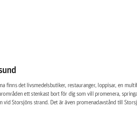
rsund
erna finns det livsmedelsbutiker, restauranger, loppisar, en mul
rområden ett stenkast bort för dig som vill promenera, springa,
ten vid Storsjöns strand. Det är även promenadavstånd till Stor