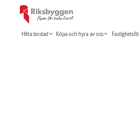
expand_more
expand_more
Hitta bostad
Köpa och hyra av oss
Fastighetsfö