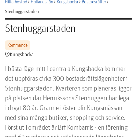
chevron_right
chevron_right
chevron_right
chevron_right
Hitta bostad
Hallands län
Kungsbacka
Bostadsrätter
Stenhuggarstaden
Stenhuggarstaden
Kommande
location_pin
Kungsbacka
I bästa läge mitt i centrala Kungsbacka kommer 
det uppföras cirka 300 bostadsrättslägenheter i 
Stenhuggarstaden. Kvarteren som planeras ligger 
på platsen där Henrikssons Stenhuggeri har legat 
i drygt 80 år. Granne i öster blir Kungsmässan 
med sina många butiker, shopping och service. 
Först ut i området är Brf Kombarris - en förening 