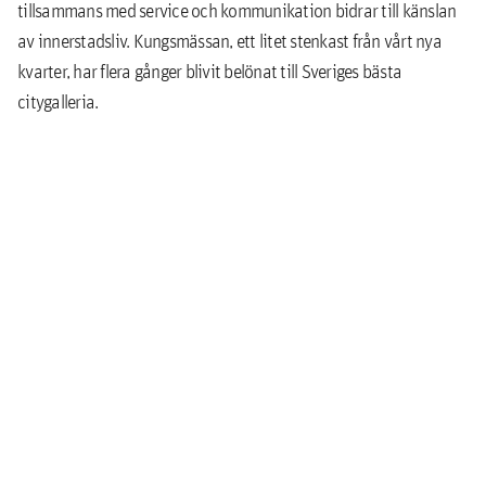
tillsammans med service och kommunikation bidrar till känslan
av innerstadsliv. Kungsmässan, ett litet stenkast från vårt nya
kvarter, har flera gånger blivit belönat till Sveriges bästa
citygalleria.
Här kan du bo, leva och arbeta med hela staden som arena, men
också snabbt och enkelt ta dig till städer som Göteborg, Varberg
och Falkenberg tack vare att resecentrum med både buss och tåg
finns på gångavstånd. Från Stenhuggarstaden och din lägenhet
får du ett skönt centralperspektiv på både liv och omgivning.
Modernt i toppenläge
Bostadsrätterna i Stenhuggarstaden byggs i 4–6 våningar och
består av cirka 300 moderna lägenheter i olika storlekar.
Arkitekturen smälter in i stadsbilden med fasader som blir