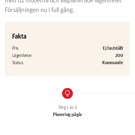
med 62 moderna och välplanerade lägenheter. 
Försäljningen nu i full gång.
Fakta
Ej fastställt
Pris
200
Lägenheter
Kommande
Status
lightbulb
Planering pågår