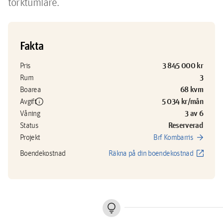
torktumlare.
Fakta
3 845 000 kr
Pris
3
Rum
68 kvm
Boarea
info
5 034 kr/mån
Avgift
3 av 6
Våning
Reserverad
Status
arrow_forward
Projekt
Brf Kombarris
open_in_new
Boendekostnad
Räkna på din boendekostnad
lightbulb