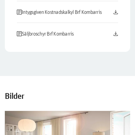
article
download
Intygsgiven Kostnadskalkyl Brf Kombarris
article
download
Säljbroschyr Brf Kombarris
Bilder