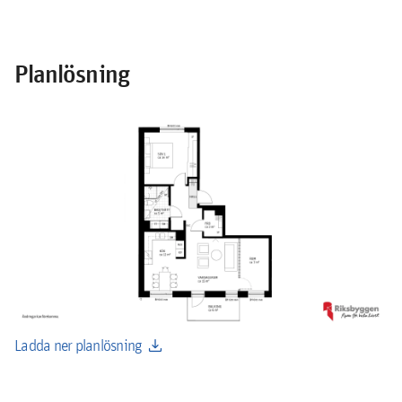
Planlösning
download
Ladda ner planlösning