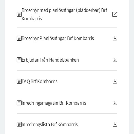
Broschyr med planlösningar (blädderbar) Brf
article
open_in_new
Kombarris
article
download
Broschyr Planlösningar Brf Kombarris
article
download
Erbjudan från Handelsbanken
article
download
FAQ Brf Kombarris
article
download
Inredningsmagasin Brf Kombarris
article
download
Inredningslista Brf Kombarris