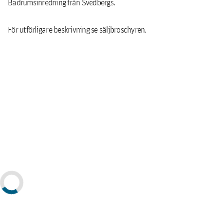
Badrumsinredning från Svedbergs.
För utförligare beskrivning se säljbroschyren.