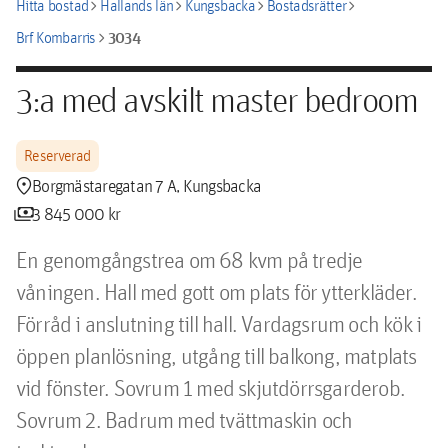
chevron_right
chevron_right
chevron_right
chevron_right
Hitta bostad
Hallands län
Kungsbacka
Bostadsrätter
chevron_right
3034
Brf Kombarris
3:a med avskilt master bedroom
Reserverad
location_pin
Borgmästaregatan 7 A, Kungsbacka
payments
3 845 000 kr
En genomgångstrea om 68 kvm på tredje 
våningen. Hall med gott om plats för ytterkläder. 
Förråd i anslutning till hall. Vardagsrum och kök i 
öppen planlösning, utgång till balkong, matplats 
vid fönster. Sovrum 1 med skjutdörrsgarderob. 
Sovrum 2. Badrum med tvättmaskin och 