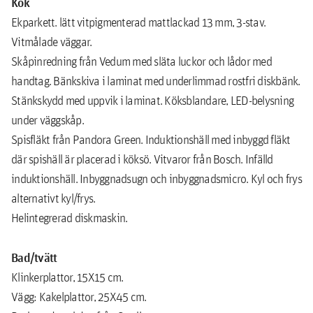
Kök
Ekparkett. lätt vitpigmenterad mattlackad 13 mm, 3-stav.
Vitmålade väggar.
Skåpinredning från Vedum med släta luckor och lådor med
handtag. Bänkskiva i laminat med underlimmad rostfri diskbänk.
Stänkskydd med uppvik i laminat. Köksblandare, LED-belysning
under väggskåp.
Spisfläkt från Pandora Green. Induktionshäll med inbyggd fläkt
där spishäll är placerad i köksö. Vitvaror från Bosch. Infälld
induktionshäll. Inbyggnadsugn och inbyggnadsmicro. Kyl och frys
alternativt kyl/frys.
Helintegrerad diskmaskin.
Bad/tvätt
Klinkerplattor, 15X15 cm.
Vägg: Kakelplattor, 25X45 cm.