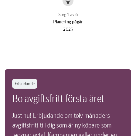
lightbulb
Planering pågår
2025
Erbjudande
Bo avgiftsfritt första året
Just nu! Erbjudande om tolv månaders
avgiftsfritt till dig som är ny köpare som
tecknar avtal. Kampanjen gäller under en