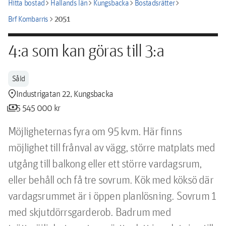
chevron_right
chevron_right
chevron_right
chevron_right
Hitta bostad
Hallands län
Kungsbacka
Bostadsrätter
chevron_right
2051
Brf Kombarris
4:a som kan göras till 3:a
Såld
location_pin
Industrigatan 22, Kungsbacka
payments
5 545 000 kr
Möjligheternas fyra om 95 kvm. Här finns 
möjlighet till frånval av vägg, större matplats med 
utgång till balkong eller ett större vardagsrum, 
eller behåll och få tre sovrum. Kök med köksö där 
vardagsrummet är i öppen planlösning. Sovrum 1 
med skjutdörrsgarderob. Badrum med 