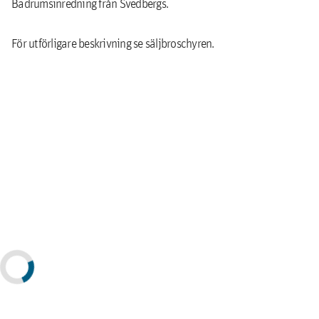
Badrumsinredning från Svedbergs.
För utförligare beskrivning se säljbroschyren.