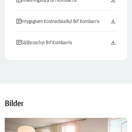
article
download
article
download
Intygsgiven Kostnadskalkyl Brf Kombarris
article
download
Säljbroschyr Brf Kombarris
Bilder