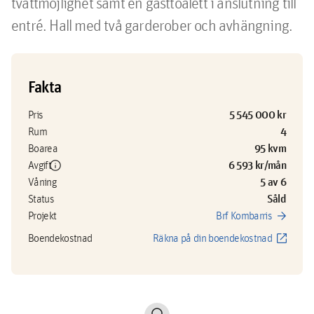
tvättmöjlighet samt en gästtoalett i anslutning till 
entré. Hall med två garderober och avhängning. 
Fakta
5 545 000 kr
Pris
4
Rum
95 kvm
Boarea
info
6 593 kr/mån
Avgift
5 av 6
Våning
Såld
Status
arrow_forward
Projekt
Brf Kombarris
open_in_new
Boendekostnad
Räkna på din boendekostnad