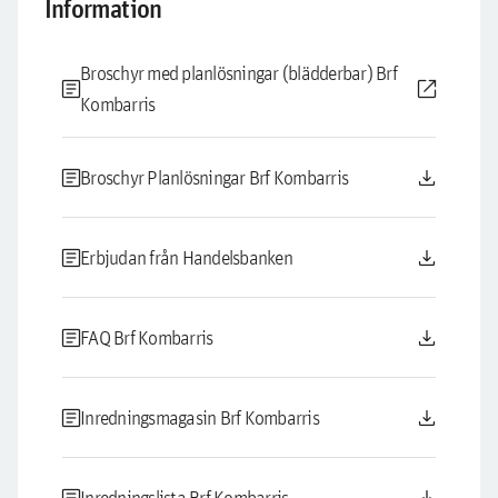
Information
Broschyr med planlösningar (blädderbar) Brf
article
open_in_new
Kombarris
article
download
Broschyr Planlösningar Brf Kombarris
article
download
Erbjudan från Handelsbanken
article
download
FAQ Brf Kombarris
article
download
Inredningsmagasin Brf Kombarris
Inredningslista Brf Kombarris