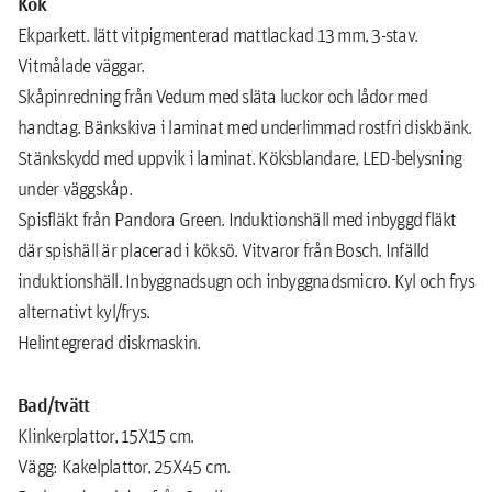
Kök
Ekparkett. lätt vitpigmenterad mattlackad 13 mm, 3-stav.
Vitmålade väggar.
Skåpinredning från Vedum med släta luckor och lådor med
handtag. Bänkskiva i laminat med underlimmad rostfri diskbänk.
Stänkskydd med uppvik i laminat. Köksblandare, LED-belysning
under väggskåp.
Spisfläkt från Pandora Green. Induktionshäll med inbyggd fläkt
där spishäll är placerad i köksö. Vitvaror från Bosch. Infälld
induktionshäll. Inbyggnadsugn och inbyggnadsmicro. Kyl och frys
alternativt kyl/frys.
Helintegrerad diskmaskin.
Bad/tvätt
Klinkerplattor, 15X15 cm.
Vägg: Kakelplattor, 25X45 cm.