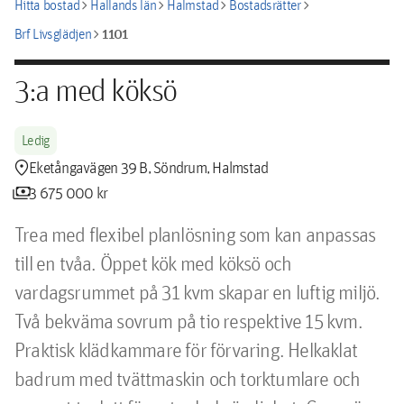
chevron_right
chevron_right
chevron_right
chevron_right
Hitta bostad
Hallands län
Halmstad
Bostadsrätter
chevron_right
1101
Brf Livsglädjen
3:a med köksö
Ledig
location_pin
Eketångavägen 39 B, Söndrum, Halmstad
payments
3 675 000 kr
Trea med flexibel planlösning som kan anpassas 
till en tvåa. Öppet kök med köksö och 
vardagsrummet på 31 kvm skapar en luftig miljö. 
Två bekväma sovrum på tio respektive 15 kvm. 
Praktisk klädkammare för förvaring. Helkaklat 
badrum med tvättmaskin och torktumlare och 