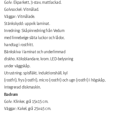
Golv: Ekparkett, 3-stav, mattlackad.
Golvsockel: Vitmålad.
Väggar: Vitmålade.
Stänkskydd: uppvik laminat.
Inredning: Skåpinredning från Vedum
med linnebeige släta luckor och lådor,
handtag i rostfritt.
Bänkskiva i laminat och underlimmad
diskho. Köksblandare, krom. LED-belysning
under väggskåp.
Utrustning: spisfläkt, induktionshäll, kyl
(rostfri), frys (rostfri), micro (rostfri) och ugn (rostfri) i högskåp,
integrerad diskmaskin.
Badrum
Golv: Klinker, grå 15x15 cm.
Väggar: Kakel, grå 25x45 cm.