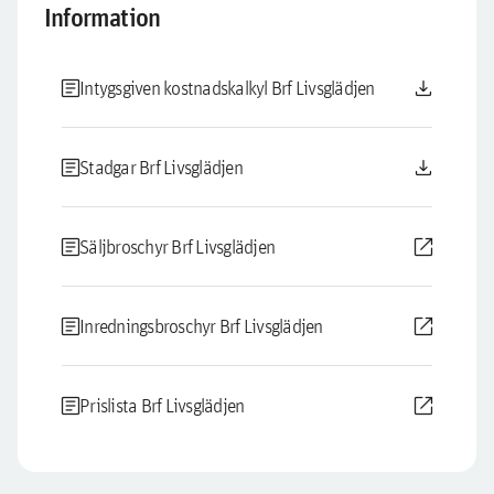
Information
article
download
Intygsgiven kostnadskalkyl Brf Livsglädjen
article
download
Stadgar Brf Livsglädjen
article
open_in_new
Säljbroschyr Brf Livsglädjen
article
open_in_new
Inredningsbroschyr Brf Livsglädjen
article
open_in_new
Prislista Brf Livsglädjen