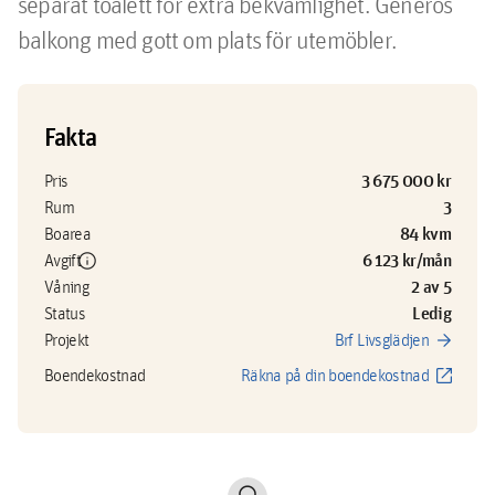
separat toalett för extra bekvämlighet. Generös 
balkong med gott om plats för utemöbler.
Fakta
3 675 000 kr
Pris
3
Rum
84 kvm
Boarea
info
6 123 kr/mån
Avgift
2 av 5
Våning
Ledig
Status
arrow_forward
Projekt
Brf Livsglädjen
open_in_new
Boendekostnad
Räkna på din boendekostnad