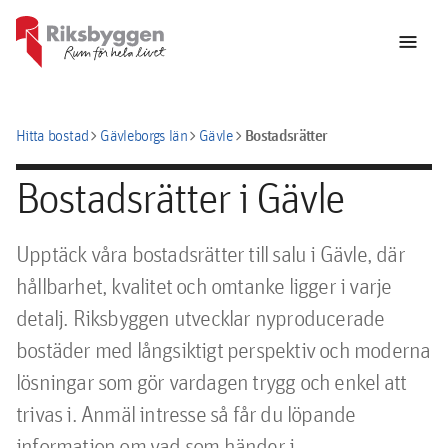
menu
chevron_right
chevron_right
chevron_right
Bostadsrätter
Hitta bostad
Gävleborgs län
Gävle
Bostadsrätter i Gävle
Upptäck våra bostadsrätter till salu i Gävle, där
hållbarhet, kvalitet och omtanke ligger i varje
detalj. Riksbyggen utvecklar nyproducerade
bostäder med långsiktigt perspektiv och moderna
lösningar som gör vardagen trygg och enkel att
trivas i. Anmäl intresse så får du löpande
information om vad som händer i