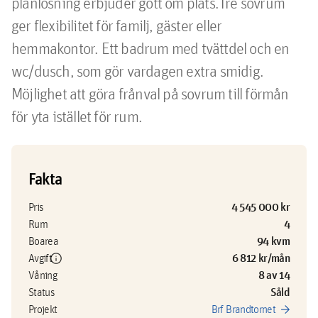
planlösning erbjuder gott om plats.Tre sovrum 
ger flexibilitet för familj, gäster eller 
hemmakontor. Ett badrum med tvättdel och en 
wc/dusch, som gör vardagen extra smidig. 
Möjlighet att göra frånval på sovrum till förmån 
för yta istället för rum.
Fakta
4 545 000 kr
Pris
4
Rum
94 kvm
Boarea
info
6 812 kr/mån
Avgift
8 av 14
Våning
Såld
Status
arrow_forward
Projekt
Brf Brandtornet