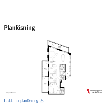
Planlösning
download
Ladda ner planlösning