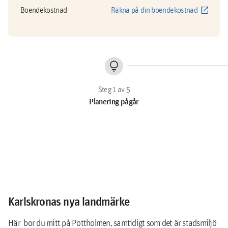
open_in_new
Boendekostnad
Räkna på din boendekostnad
lightbulb
Planering pågår
Karlskronas nya landmärke
Här bor du mitt på Pottholmen, samtidigt som det är stadsmiljö