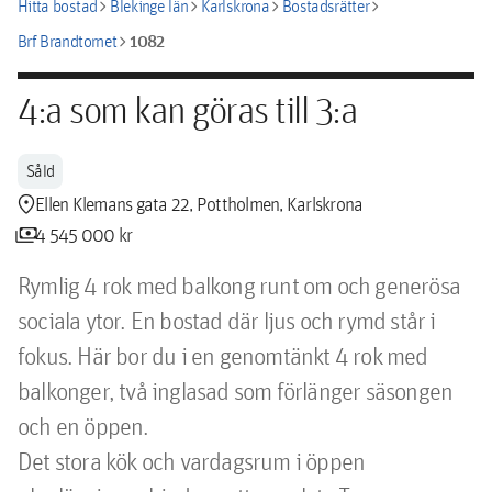
chevron_right
chevron_right
chevron_right
chevron_right
Hitta bostad
Blekinge län
Karlskrona
Bostadsrätter
chevron_right
1082
Brf Brandtornet
4:a som kan göras till 3:a
Såld
location_pin
Ellen Klemans gata 22, Pottholmen, Karlskrona
payments
4 545 000 kr
Rymlig 4 rok med balkong runt om och generösa 
sociala ytor. En bostad där ljus och rymd står i 
fokus. Här bor du i en genomtänkt 4 rok med 
balkonger, två inglasad som förlänger säsongen 
och en öppen. 

Det stora kök och vardagsrum i öppen 