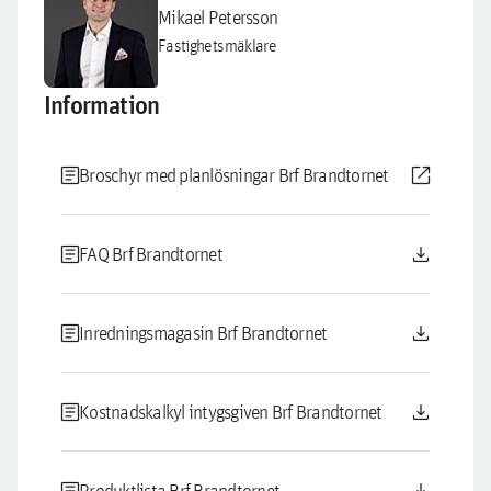
Mikael Petersson
Fastighetsmäklare
Information
article
open_in_new
Broschyr med planlösningar Brf Brandtornet
article
download
FAQ Brf Brandtornet
article
download
Inredningsmagasin Brf Brandtornet
article
download
Kostnadskalkyl intygsgiven Brf Brandtornet
Produktlista Brf Brandtornet