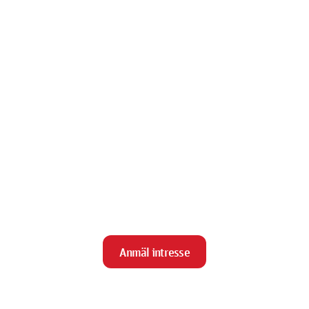
Anmäl intresse
close
Stäng