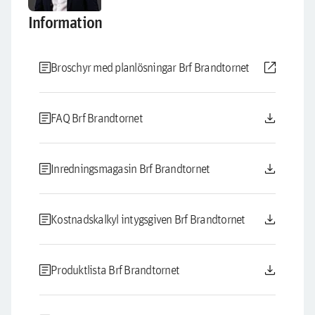
Information
article
open_in_new
Broschyr med planlösningar Brf Brandtornet
article
download
FAQ Brf Brandtornet
article
download
Inredningsmagasin Brf Brandtornet
article
download
Kostnadskalkyl intygsgiven Brf Brandtornet
article
download
Produktlista Brf Brandtornet