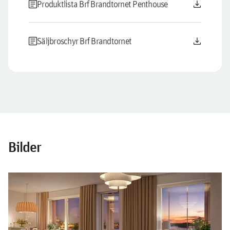
article
download
Produktlista Brf Brandtornet Penthouse
article
download
Säljbroschyr Brf Brandtornet
Bilder