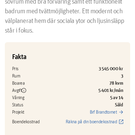
sovrum med bra förvaring samt ett funktionellt 
badrum med tvättmöjligheter. Ett modernt och 
välplanerat hem där sociala ytor och ljusinsläpp 
står i fokus.
Fakta
3 545 000 kr
Pris
3
Rum
78 kvm
Boarea
info
5 401 kr/mån
Avgift
5 av 14
Våning
Såld
Status
arrow_forward
Projekt
Brf Brandtornet
open_in_new
Boendekostnad
Räkna på din boendekostnad