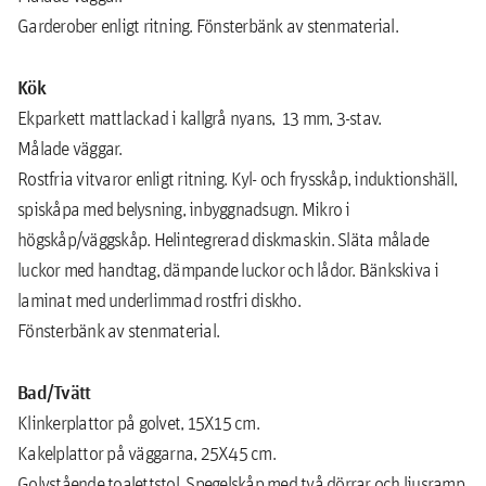
Garderober enligt ritning. Fönsterbänk av stenmaterial.
Kök
Ekparkett mattlackad i kallgrå nyans, 13 mm, 3-stav.
Målade väggar.
Rostfria vitvaror enligt ritning. Kyl- och frysskåp, induktionshäll,
spiskåpa med belysning, inbyggnadsugn. Mikro i
högskåp/väggskåp. Helintegrerad diskmaskin. Släta målade
luckor med handtag, dämpande luckor och lådor. Bänkskiva i
laminat med underlimmad rostfri diskho.
Fönsterbänk av stenmaterial.
Bad/Tvätt
Klinkerplattor på golvet, 15X15 cm.
Kakelplattor på väggarna, 25X45 cm.
Golvstående toalettstol. Spegelskåp med två dörrar och ljusramp.