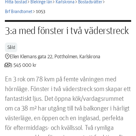
chevron_right
chevron_right
chevron_right
chevron_right
Hitta bostad
Blekinge län
Karlskrona
Bostadsrätter
chevron_right
1053
Brf Brandtornet
3:a med fönster i två väderstreck
Såld
location_pin
Ellen Klemans gata 22, Pottholmen, Karlskrona
payments
3 545 000 kr
En 3 rok om 78 kvm på femte våningen med 
hörnläge. Fönster i två väderstreck som skapar ett 
fantastiskt ljus. Det öppna kök/vardagsrummet 
om ca 38 m² har utgång till två balkonger i härligt 
västerläge, en öppen och en inglasad, perfekta 
för eftermiddags- och kvällssol. Två rymliga 