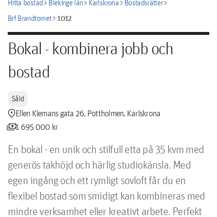
chevron_right
chevron_right
chevron_right
chevron_right
Hitta bostad
Blekinge län
Karlskrona
Bostadsrätter
chevron_right
1012
Brf Brandtornet
Bokal - kombinera jobb och
bostad
Såld
location_pin
Ellen Klemans gata 26, Pottholmen, Karlskrona
payments
1 695 000 kr
En bokal - en unik och stilfull etta på 35 kvm med 
generös takhöjd och härlig studiokänsla. Med 
egen ingång och ett rymligt sovloft får du en 
flexibel bostad som smidigt kan kombineras med 
mindre verksamhet eller kreativt arbete. Perfekt 