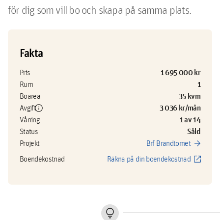
för dig som vill bo och skapa på samma plats.
Fakta
1 695 000 kr
Pris
1
Rum
35 kvm
Boarea
info
3 036 kr/mån
Avgift
1 av 14
Våning
Såld
Status
arrow_forward
Projekt
Brf Brandtornet
open_in_new
Boendekostnad
Räkna på din boendekostnad
lightbulb