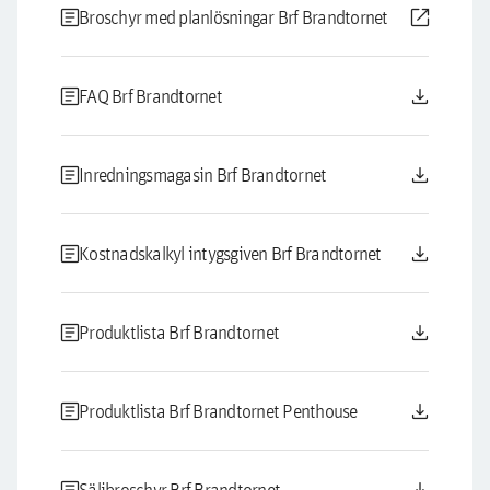
article
open_in_new
Broschyr med planlösningar Brf Brandtornet
article
download
FAQ Brf Brandtornet
article
download
Inredningsmagasin Brf Brandtornet
article
download
Kostnadskalkyl intygsgiven Brf Brandtornet
article
download
Produktlista Brf Brandtornet
article
download
Produktlista Brf Brandtornet Penthouse
Säljbroschyr Brf Brandtornet