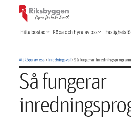
expand_more
expand_more
Hitta bostad
Köpa och hyra av oss
Fastighetsfö
chevron_right
chevron_right
Så fungerar inredningsprogram
Att köpa av oss
Inredningsval
Så fungerar
inredningspr