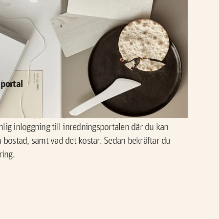
göra inredningsvalen bjuder vi in dig och dina
mationsmöte där vi berättar om Riksbyggens
erar de kök och badrumsstilar som erbjuds i din
llvalsmöjligheter som erbjuds.
portal
t i Riksbyggens digitala inredningsportal. Som
ig inloggning till inredningsportalen där du kan
 din bostad, samt vad det kostar. Sedan bekräftar du
ring.