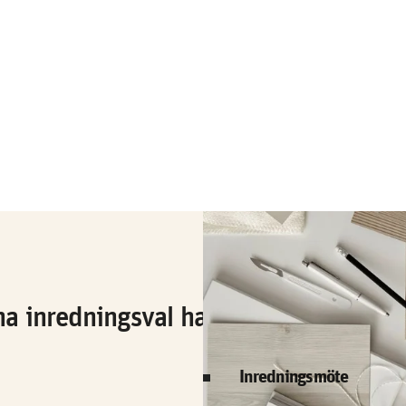
ina inredningsval har du följande hjä
Inredningsmöte