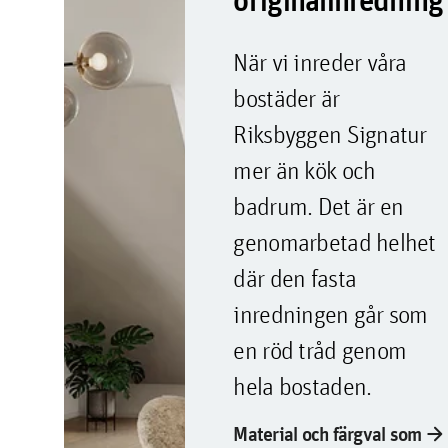
originalinredning
När vi inreder våra
bostäder är
Riksbyggen Signatur
mer än kök och
badrum. Det är en
genomarbetad helhet
där den fasta
inredningen går som
en röd tråd genom
hela bostaden.
arrow_forward
Material och färgval som