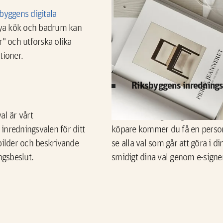
byggens digitala
När det börjar bli dags för att 
t nya kök och badrum kan
blivande grannar till ett infor
r" och utforska olika
inredningsprogram och present
tioner.
nya bostad samt vilka övriga ti
Riksbyggens inrednings
al är vårt
Dina inredningsval gör du enkel
inredningsvalen för ditt
köpare kommer du få en personl
bilder och beskrivande
se alla val som går att göra i
ngsbeslut.
smidigt dina val genom e-signe