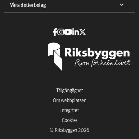
expand_more
Våra dotterbolag
Tillgänglighet
Om webbplatsen
Integritet
Cookies
© Riksbyggen 2026